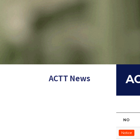
AC
ACTT News
NO
Notice