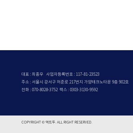
대표 : 최종우 사업자등록번호 : 117-81-23523
주소 : 서울시 강서구 허준로 217번지 가양테크노타운 9층 902호
전화 : 070-8028-3752 팩스 : 0303-3130-9592
COPYRIGHT © 액트투. ALL RIGHT RESERVED.