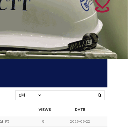
VIEWS
DATE
스)
8
2026-06-22