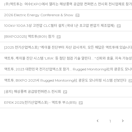
2026 Electric Energy Conference & Show
100kV-100A 3상 고전압 CLC필터 설치 (국내 1군 초고압 변압기 제조업체)
[BIXPO2025] 액트투(B09) 참가
[2025 전기산업엑스포] "케이블 진단부터 자산 감시까지, 모든 해답은 액트투에 있습니다"
액트투, 케이블 진단 시스템 ‘LIRA’ 등 첨단 점검 기술 알린다... “신뢰와 효율, 지속 가능성
액트투, 2023 대한민국 전기산업엑스포 참가... Rugged Monitoring社의 광온도 모
액트투, BIXPO 2021서 Rugged Monitoring社 광온도 모니터링 시스템 선보인다
[공지] 해상풍력 공급망컨퍼런스 전시회
EPEK 2025(전기산업엑스포) - 액트투 부스(B15)
1