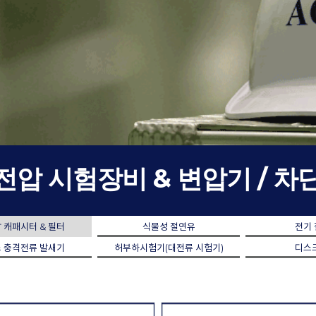
전압 시험장비 & 변압기 / 
 캐패시터 & 필터
식물성 절연유
전기
 충격전류 발새기
허부하시험기(대전류 시험기)
디스