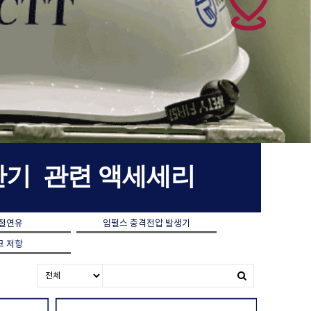
차단기 관련 액세세리
 절연유
임펄스 충격전압 발생기
크 저항